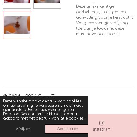
Deze unieke kerstige
oorbellen zijn een perfecte
aanvulling voor je kerst outfit.
Voeg een vleugje verfijning
toe aan je look met deze
must-have accessoires.
© 2024 - 2026 Crea-T
Deze website maakt gebruik van cookies
Powered by
JouwWeb
om uw ervaring te verbeteren en op maat
gemaakte advertenties weer te geven.
Door op ‘Accepteren’ te klikken, gaat u
akkoord met het gebruik van alle cookies.
E-mailadres
Instagram
Afwijzen
Accepteren