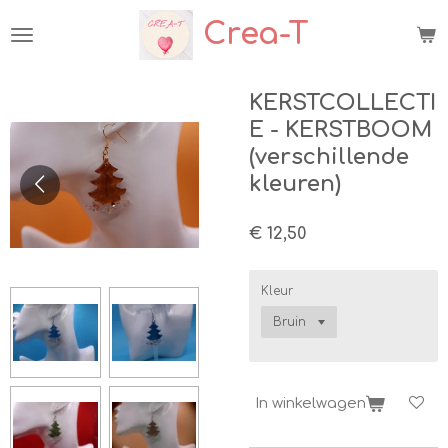
Ga
Crea-T
direct
naar
de
hoofdinhoud
KERSTCOLLECTI
E - KERSTBOOM
(verschillende
kleuren)
€ 12,50
Kleur
In winkelwagen