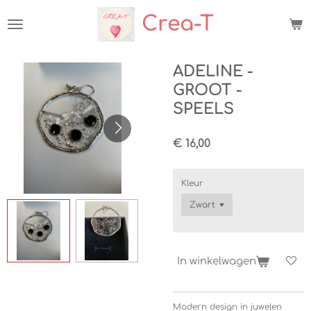
Ga
Crea-T
direct
naar
de
hoofdinhoud
ADELINE -
GROOT -
SPEELS
€ 16,00
Kleur
In winkelwagen
Modern design in juwelen