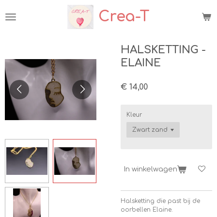
Ga
Crea-T
direct
naar
de
hoofdinhoud
HALSKETTING -
ELAINE
€ 14,00
Kleur
In winkelwagen
Halsketting die past bij de
oorbellen Elaine.